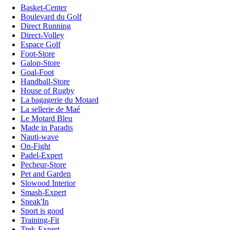
Basket-Center
Boulevard du Golf
Direct Running
Direct-Volley
Espace Golf
Foot-Store
Galop-Store
Goal-Foot
Handball-Store
House of Rugby
La bagagerie du Motard
La sellerie de Maé
Le Motard Bleu
Made in Paradis
Nauti-wave
On-Fight
Padel-Expert
Pecheur-Store
Pet and Garden
Slowood Interior
Smash-Expert
Sneak'In
Sport is good
Training-Fit
Trek-Expert