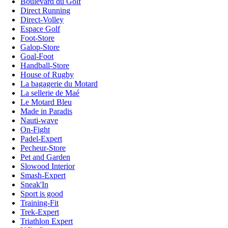
Boulevard du Golf
Direct Running
Direct-Volley
Espace Golf
Foot-Store
Galop-Store
Goal-Foot
Handball-Store
House of Rugby
La bagagerie du Motard
La sellerie de Maé
Le Motard Bleu
Made in Paradis
Nauti-wave
On-Fight
Padel-Expert
Pecheur-Store
Pet and Garden
Slowood Interior
Smash-Expert
Sneak'In
Sport is good
Training-Fit
Trek-Expert
Triathlon Expert