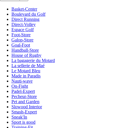
Basket-Center
Boulevard du Golf
Direct Running
Direct-Volley
Espace Golf
Foot-Store
Galop-Store
Goal-Foot
Handball-Store
House of Rugby
La bagagerie du Motard
La sellerie de Maé
Le Motard Bleu
Made in Paradis
Nauti-wave
On-Fight
Padel-Expert
Pecheur-Store
Pet and Garden
Slowood Interior
Smash-Expert
Sneak'In
Sport is good
Training-Fit