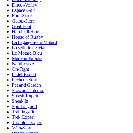
Direct-Volley
Espace Golf
Foot-Store
Galop-Store
Goal-Foot
Handball-Store
House of Rugby
La bagagerie du Motard
La sellerie de Maé
Le Motard Bleu
Made in Paradis
Nauti-wave
On-Fight
Padel-Expert
Pecheur-Store
Pet and Garden
Slowood Interior
Smash-Expert
Sneak'In
Sport is good
Training-Fit
Trek-Expert
Triathlon Expert
Vélo-Store