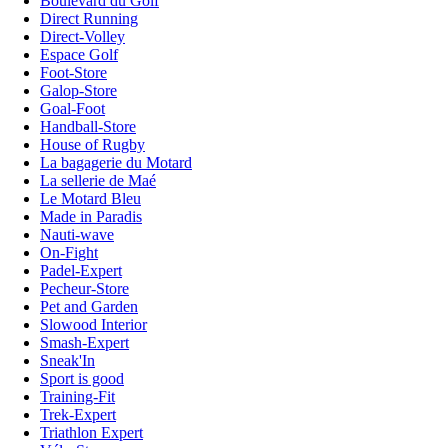
Boulevard du Golf
Direct Running
Direct-Volley
Espace Golf
Foot-Store
Galop-Store
Goal-Foot
Handball-Store
House of Rugby
La bagagerie du Motard
La sellerie de Maé
Le Motard Bleu
Made in Paradis
Nauti-wave
On-Fight
Padel-Expert
Pecheur-Store
Pet and Garden
Slowood Interior
Smash-Expert
Sneak'In
Sport is good
Training-Fit
Trek-Expert
Triathlon Expert