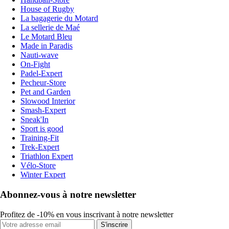
House of Rugby
La bagagerie du Motard
La sellerie de Maé
Le Motard Bleu
Made in Paradis
Nauti-wave
On-Fight
Padel-Expert
Pecheur-Store
Pet and Garden
Slowood Interior
Smash-Expert
Sneak'In
Sport is good
Training-Fit
Trek-Expert
Triathlon Expert
Vélo-Store
Winter Expert
Abonnez-vous à notre newsletter
Profitez de -10% en vous inscrivant à notre newsletter
S'inscrire