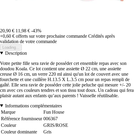
20,90 €
11,98 €
-43%
+0,60 €
offerts sur votre prochaine commande
Crédités après
validation de votre commande
Loading...
Description
Votre petite fille sera ravie de posséder cet ensemble repas avec son
doudou Koala. Ce lot contient une assiette Ø 22 cm, une assiette
creuse Ø 16 cm, un verre 220 ml ainsi qu'un lot de couvert avec une
fourchette et une cuillère H.13.5 X L.3.5 cm pour un repas rempli de
gaîté. Elle sera ravie de posséder cette jolie peluche qui mesure +/- 20
cm avec ces couleurs tendres et son tissu tout doux. Un cadeau qui fera
plaisir autant aux enfants qu’aux parents ! Vaisselle réutilisable.
Informations complémentaires
Marque
Fun House
Référence fournisseur
006367
Couleur
GRIS/ROSE
Couleur dominante
Gris