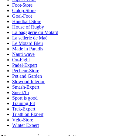
Foot-Store
Galop-Store
Goal-Foot
Handball-Store
House of Rugby
La bagagerie du Motard
La sellerie de Maé
Le Motard Bleu
Made in Paradis
Nauti-wave
On-Fight
Padel-Expert
Pecheur-Store
Pet and Garden
Slowood Interior
Smash-Expert
Sneak'In
Sport is good
Training-Fit
Trek-Expert
Triathlon Expert
Vélo-Store
Winter Expert