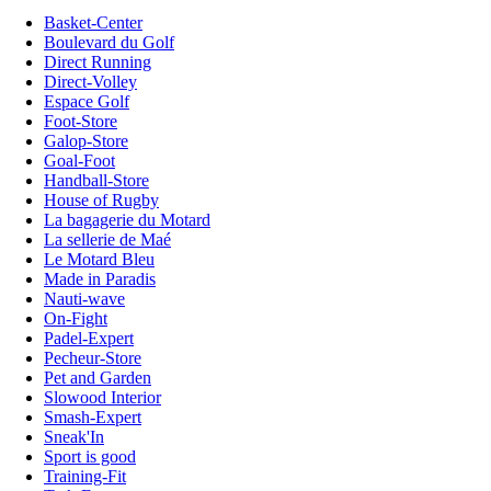
Basket-Center
Boulevard du Golf
Direct Running
Direct-Volley
Espace Golf
Foot-Store
Galop-Store
Goal-Foot
Handball-Store
House of Rugby
La bagagerie du Motard
La sellerie de Maé
Le Motard Bleu
Made in Paradis
Nauti-wave
On-Fight
Padel-Expert
Pecheur-Store
Pet and Garden
Slowood Interior
Smash-Expert
Sneak'In
Sport is good
Training-Fit