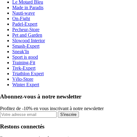
Le Motard Bleu
Made in Paradis
Nauti-wave
On-Fight
Padel-Expert
Pecheur-Store
Pet and Garden
Slowood Interior
Smash-Expert
Sneak'In
Sport is good
Training-Fit
Trek-Expert
Triathlon Expert
Vélo-Store
Winter Expert
Abonnez-vous à notre newsletter
Profitez de -10% en vous inscrivant à notre newsletter
S'inscrire
Restons connectés